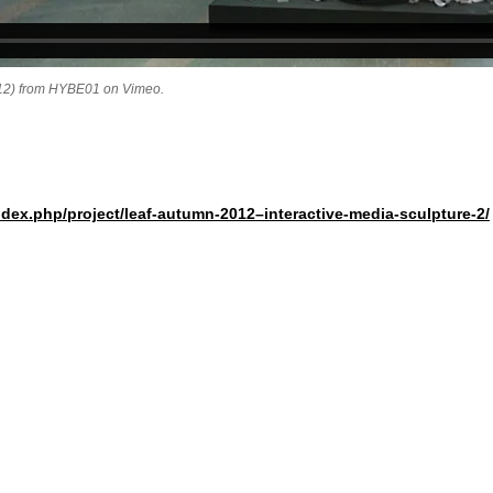
12) from HYBE01 on Vimeo.
ndex.php/project/leaf-autumn-2012–interactive-media-sculpture-2/