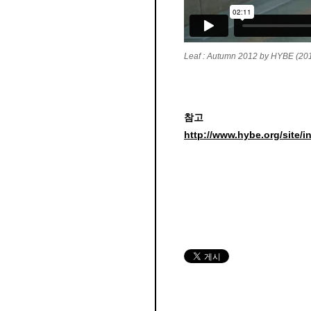
Leaf : Autumn 2012 by HYBE (20
참고
http://www.hybe.org/site/i